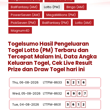
BallFantasy (AM)
Lotto (PM)
Bingo (AM)
PowerSeven (AM)
MegaMillions (PM)
PickSeven (PM)
BallFantasy (PM)
Lotto (AM)
Magnum4D
Togelsumo Hasil Pengeluaran
Togel Lotto (PM) Terbaru dan
Tercepat Malam Ini, Data Angka
Keluaran Togel, Cek Live Result
Prize dan Draw Togel hari ini
Thu, 06-08-2026
LTTPM-8633
5
2
1
6
Wed, 05-08-2026
LTTPM-8632
4
9
0
7
Tue, 04-08-2026
LTTPM-8631
3
6
1
2