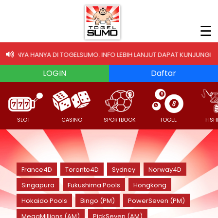
×
☰
INNYA HANYA DI TOGELSUMO. INFO LEBIH LANJUT DAPAT KUNJUNGI ME
SLOT
CASINO
SPORTBOOK
TOGEL
FISH
France4D
Toronto4D
Sydney
Norway4D
Singapura
Fukushima Pools
Hongkong
Hokaido Pools
Bingo (PM)
PowerSeven (PM)
MegaMillions (AM)
PickSeven (AM)