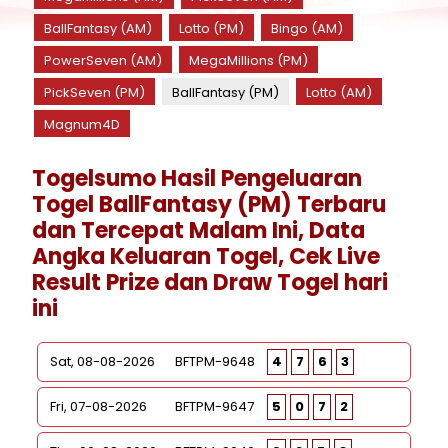
BallFantasy (AM)
Lotto (PM)
Bingo (AM)
PowerSeven (AM)
MegaMillions (PM)
PickSeven (PM)
BallFantasy (PM)
Lotto (AM)
Magnum4D
Togelsumo Hasil Pengeluaran
Togel BallFantasy (PM) Terbaru
dan Tercepat Malam Ini, Data
Angka Keluaran Togel, Cek Live
Result Prize dan Draw Togel hari
ini
Sat, 08-08-2026
BFTPM-9648
4
7
6
3
Fri, 07-08-2026
BFTPM-9647
5
0
7
2