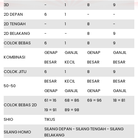
3D
-
1
8
9
2D DEPAN
6
1
-
-
2D TENGAH
-
1
8
-
2D BELAKANG
-
-
8
9
COLOK BEBAS
6
1
8
9
GENAP
GANJIL
GENAP
GANJIL
KOMBINASI
BESAR
KECIL
BESAR
BESAR
COLOK JITU
6
1
8
9
BESAR
KECIL
BESAR
BESAR
50-50
GENAP
GANJIL
GENAP
GANJIL
61 = 16
68 = 86
69 = 96
18 = 81
COLOK BEBAS 2D
19 = 91
89 = 98
SHIO
TIKUS
SILANG DEPAN - SILANG TENGAH - SILANG
SILANG HOMO
BELAKANG