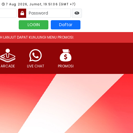
×
7 Aug 2026, Jumat, 19:51:06 (GMT +7)
NJUT DAPAT KUNJUNGI MENU PROMOSI. SALAM TOGELSUMO...
ARCADE
LIVE CHAT
PROMOSI