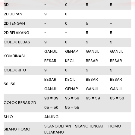
3D
-
0
5
5
2D DEPAN
9
0
-
-
2D TENGAH
-
0
5
-
2D BELAKANG
-
-
5
5
COLOK BEBAS
9
0
5
5
GANJIL
GENAP
GANJIL
GANJIL
KOMBINASI
BESAR
KECIL
BESAR
BESAR
COLOK JITU
9
0
5
5
BESAR
KECIL
BESAR
BESAR
50-50
GANJIL
GENAP
GANJIL
GANJIL
90 = 09
95 = 59
95 = 59
05 = 50
COLOK BEBAS 2D
05 = 50
55 = 55
SHIO
ANJING
SILANG DEPAN - SILANG TENGAH - HOMO
SILANG HOMO
BELAKANG