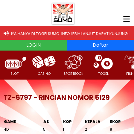
×
☰
NNYA HANYA DI TOGELSUMO. INFO LEBIH LANJUT DAPAT KUNJUNGI ME
SLOT
CASINO
SPORTBOOK
TOGEL
FISH
TZ-5797 - RINCIAN NOMOR 5129
GAME
AS
KOP
KEPALA
EKOR
4D
5
1
2
9