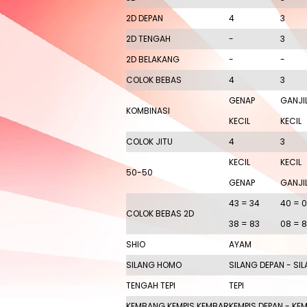
2D DEPAN
4
3
2D TENGAH
-
3
2D BELAKANG
-
-
COLOK BEBAS
4
3
GENAP
GANJI
KOMBINASI
KECIL
KECIL
COLOK JITU
4
3
KECIL
KECIL
50-50
GENAP
GANJI
43 = 34
40 = 
COLOK BEBAS 2D
38 = 83
08 = 
SHIO
AYAM
SILANG HOMO
SILANG DEPAN - S
TENGAH TEPI
TEPI
KEMBANG KEMPIS KEMBAR
KEMPIS DEPAN - KE