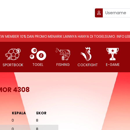
BER 10% DAN PROMO MENARIK LAINNYA HANYA DI TOGELSUMO. INFO LEBIH L
TOGEL
FISHING
E-GAME
COCKFIGHT
SPORTBOOK
MOR 4308
KEPALA
EKOR
0
8
0
8