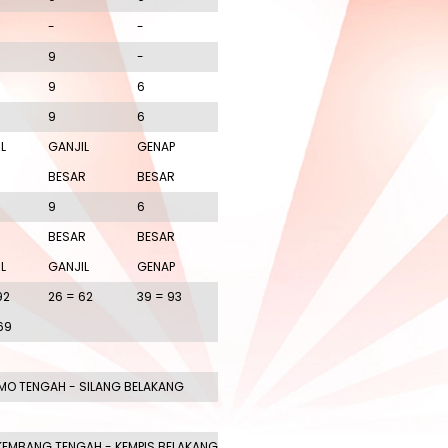
-
-
9
-
9
6
9
6
L
GANJIL
GENAP
BESAR
BESAR
9
6
BESAR
BESAR
L
GANJIL
GENAP
92
26 = 62
39 = 93
69
OMO TENGAH - SILANG BELAKANG
KEMBANG TENGAH - KEMPIS BELAKANG