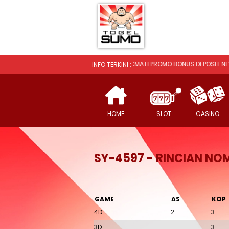
AYO GABUNG DAN NIKMATI PROMO BONUS DEPOSIT NEW MEM
INFO TERKINI :
HOME
SLOT
CASINO
SY-4597 - RINCIAN NO
GAME
AS
KOP
4D
2
3
3D
-
3