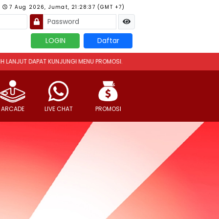
×
7 Aug 2026, Jumat, 21:28:37 (GMT +7)
ANJUT DAPAT KUNJUNGI MENU PROMOSI. SALAM TOGELSUMO...
ARCADE
LIVE CHAT
PROMOSI