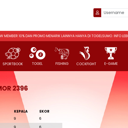
BER 10% DAN PROMO MENARIK LAINNYA HANYA DI TOGELSUMO. INFO LEBIH L
TOGEL
FISHING
E-GAME
COCKFIGHT
SPORTBOOK
MOR 2396
KEPALA
EKOR
9
6
9
6