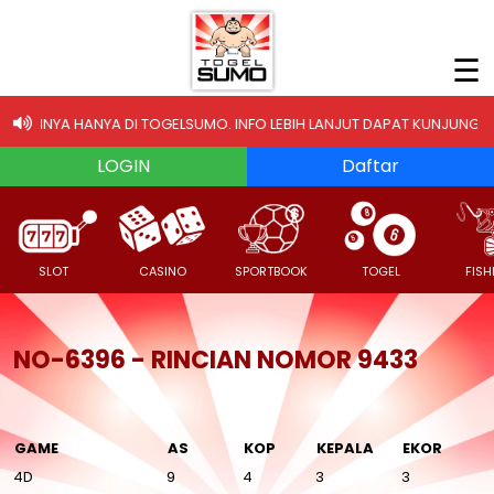
×
☰
INNYA HANYA DI TOGELSUMO. INFO LEBIH LANJUT DAPAT KUNJUNGI M
SLOT
CASINO
SPORTBOOK
TOGEL
FISH
NO-6396 - RINCIAN NOMOR 9433
GAME
AS
KOP
KEPALA
EKOR
4D
9
4
3
3