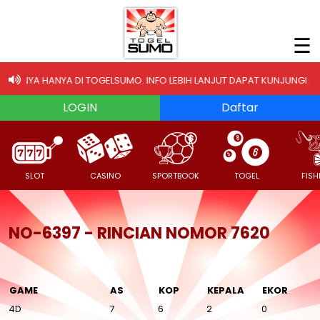
×
☰
NNYA HANYA DI TOGELSUMO. INFO LEBIH LANJUT DAPAT KUNJUNGI ME
SLOT
CASINO
SPORTBOOK
TOGEL
FISH
NO-6397 - RINCIAN NOMOR 7620
GAME
AS
KOP
KEPALA
EKOR
4D
7
6
2
0