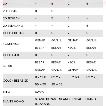
3D
-
5
2
5
2D DEPAN
8
5
-
-
2D TENGAH
-
5
2
-
2D BELAKANG
-
-
2
5
COLOK BEBAS
8
5
2
5
GENAP
GANJIL
GENAP
GANJIL
KOMBINASI
BESAR
BESAR
KECIL
BESAR
COLOK JITU
8
5
2
5
BESAR
BESAR
KECIL
BESAR
50-50
GENAP
GANJIL
GENAP
GANJIL
85 = 58
82 = 28
85 = 58
52 = 25
COLOK BEBAS 2D
55 = 55
25 = 52
SHIO
NAGA
SILANG DEPAN - SILANG TENGAH - SILANG
SILANG HOMO
BELAKANG