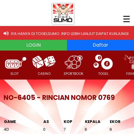
×
☰
NNYA HANYA DI TOGELSUMO. INFO LEBIH LANJUT DAPAT KUNJUNGI MEN
SLOT
CASINO
SPORTBOOK
TOGEL
FISH
NO-6405 - RINCIAN NOMOR 0769
GAME
AS
KOP
KEPALA
EKOR
4D
0
7
6
9