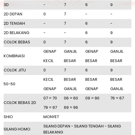
3D
-
7
6
9
2D DEPAN
0
7
-
-
2D TENGAH
-
7
6
-
2D BELAKANG
-
-
6
9
COLOK BEBAS
0
7
6
9
GENAP
GANJIL
GENAP
GANJIL
KOMBINASI
KECIL
BESAR
BESAR
BESAR
COLOK JITU
0
7
6
9
KECIL
BESAR
BESAR
BESAR
50-50
GENAP
GANJIL
GENAP
GANJIL
07 = 70
06 = 60
09 = 90
76 = 67
COLOK BEBAS 2D
79 = 97
69 = 96
SHIO
MONYET
SILANG DEPAN - SILANG TENGAH - SILANG
SILANG HOMO
BELAKANG