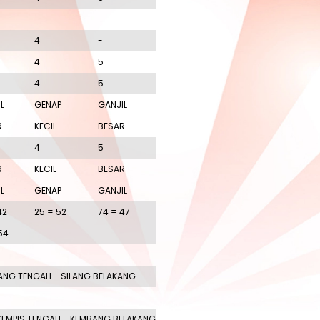
-
-
4
-
4
5
4
5
L
GENAP
GANJIL
R
KECIL
BESAR
4
5
R
KECIL
BESAR
L
GENAP
GANJIL
42
25 = 52
74 = 47
54
LANG TENGAH - SILANG BELAKANG
KEMPIS TENGAH - KEMBANG BELAKANG