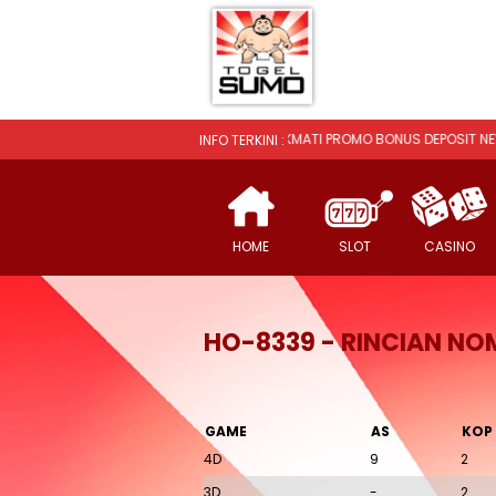
AYO GABUNG DAN NIKMATI PROMO BONUS DEPOSIT NEW MEM
INFO TERKINI :
HOME
SLOT
CASINO
HO-8339 - RINCIAN NO
GAME
AS
KOP
4D
9
2
3D
-
2