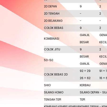
2D DEPAN
9
2
2D TENGAH
-
2
2D BELAKANG
-
-
COLOK BEBAS
9
2
GANJIL
GENA
KOMBINASI
BESAR
KECIL
COLOK JITU
9
2
BESAR
KECIL
50-50
GANJIL
GENA
92 = 29
91 = 
COLOK BEBAS 2D
26 = 62
16 = 
SHIO
KERBAU
SILANG HOMO
SILANG DEPAN - SI
TENGAH TEPI
TEPI
KEMBANG KEMPIS KEMBAR
KEMPIS DEPAN - KE