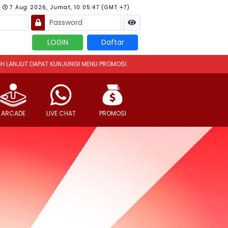
×
7 Aug 2026, Jumat, 10:05:47 (GMT +7)
ANJUT DAPAT KUNJUNGI MENU PROMOSI. SALAM TOGELSUMO...
ARCADE
LIVE CHAT
PROMOSI