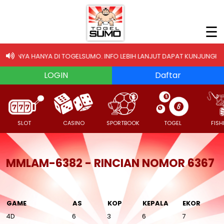
×
☰
INNYA HANYA DI TOGELSUMO. INFO LEBIH LANJUT DAPAT KUNJUNGI ME
SLOT
CASINO
SPORTBOOK
TOGEL
FISH
MMLAM-6382 - RINCIAN NOMOR 6367
GAME
AS
KOP
KEPALA
EKOR
4D
6
3
6
7