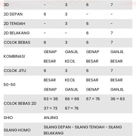
3D
-
3
6
7
2D DEPAN
6
3
-
-
2D TENGAH
-
3
6
-
2D BELAKANG
-
-
6
7
COLOK BEBAS
6
3
6
7
GENAP
GANJIL
GENAP
GANJIL
KOMBINASI
BESAR
KECIL
BESAR
BESAR
COLOK JITU
6
3
6
7
BESAR
KECIL
BESAR
BESAR
50-50
GENAP
GANJIL
GENAP
GANJIL
63 = 36
66 = 66
67 = 76
36 = 63
COLOK BEBAS 2D
37 = 73
67 = 76
SHIO
ANJING
SILANG DEPAN - SILANG TENGAH - SILANG
SILANG HOMO
BELAKANG