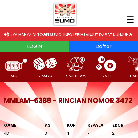
×
☰
INNYA HANYA DI TOGELSUMO. INFO LEBIH LANJUT DAPAT KUNJUNGI ME
SLOT
CASINO
SPORTBOOK
TOGEL
FISH
MMLAM-6388 - RINCIAN NOMOR 3472
GAME
AS
KOP
KEPALA
EKOR
4D
3
4
7
2