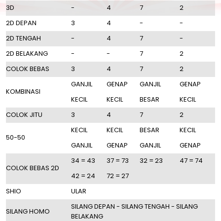
3D
-
4
7
2
2D DEPAN
3
4
-
-
2D TENGAH
-
4
7
-
2D BELAKANG
-
-
7
2
COLOK BEBAS
3
4
7
2
GANJIL
GENAP
GANJIL
GENAP
KOMBINASI
KECIL
KECIL
BESAR
KECIL
COLOK JITU
3
4
7
2
KECIL
KECIL
BESAR
KECIL
50-50
GANJIL
GENAP
GANJIL
GENAP
34 = 43
37 = 73
32 = 23
47 = 74
COLOK BEBAS 2D
42 = 24
72 = 27
SHIO
ULAR
SILANG DEPAN - SILANG TENGAH - SILANG
SILANG HOMO
BELAKANG