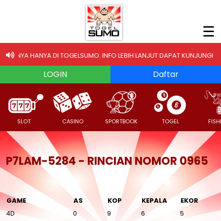
×
☰
INNYA HANYA DI TOGELSUMO. INFO LEBIH LANJUT DAPAT KUNJUNGI ME
SLOT
CASINO
SPORTBOOK
TOGEL
FISH
P7LAM-5284 - RINCIAN NOMOR 0965
GAME
AS
KOP
KEPALA
EKOR
4D
0
9
6
5