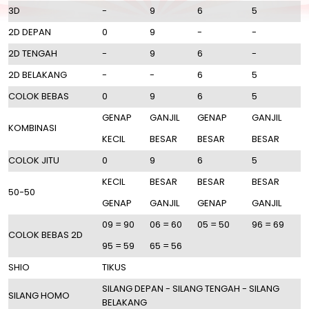
3D
-
9
6
5
2D DEPAN
0
9
-
-
2D TENGAH
-
9
6
-
2D BELAKANG
-
-
6
5
COLOK BEBAS
0
9
6
5
GENAP
GANJIL
GENAP
GANJIL
KOMBINASI
KECIL
BESAR
BESAR
BESAR
COLOK JITU
0
9
6
5
KECIL
BESAR
BESAR
BESAR
50-50
GENAP
GANJIL
GENAP
GANJIL
09 = 90
06 = 60
05 = 50
96 = 69
COLOK BEBAS 2D
95 = 59
65 = 56
SHIO
TIKUS
SILANG DEPAN - SILANG TENGAH - SILANG
SILANG HOMO
BELAKANG