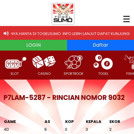
×
☰
INNYA HANYA DI TOGELSUMO. INFO LEBIH LANJUT DAPAT KUNJUNGI ME
SLOT
CASINO
SPORTBOOK
TOGEL
FISH
P7LAM-5287 - RINCIAN NOMOR 9032
GAME
AS
KOP
KEPALA
EKOR
4D
9
0
3
2