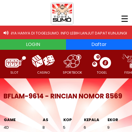
×
☰
INNYA HANYA DI TOGELSUMO. INFO LEBIH LANJUT DAPAT KUNJUNGI ME
SLOT
CASINO
SPORTBOOK
TOGEL
FISH
BFLAM-9614 - RINCIAN NOMOR 8569
GAME
AS
KOP
KEPALA
EKOR
4D
8
5
6
9