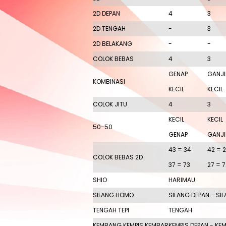
2D DEPAN
4
3
2D TENGAH
-
3
2D BELAKANG
-
-
COLOK BEBAS
4
3
GENAP
GANJI
KOMBINASI
KECIL
KECIL
COLOK JITU
4
3
KECIL
KECIL
50-50
GENAP
GANJI
43 = 34
42 = 
COLOK BEBAS 2D
37 = 73
27 = 7
SHIO
HARIMAU
SILANG HOMO
SILANG DEPAN - SI
TENGAH TEPI
TENGAH
KEMBANG KEMPIS KEMBAR
KEMPIS DEPAN - KE