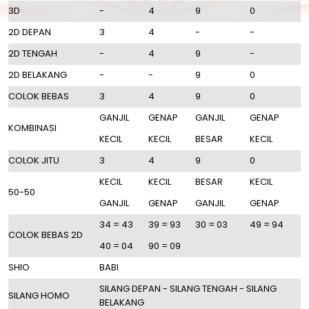
3D
-
4
9
0
2D DEPAN
3
4
-
-
2D TENGAH
-
4
9
-
2D BELAKANG
-
-
9
0
COLOK BEBAS
3
4
9
0
GANJIL
GENAP
GANJIL
GENAP
KOMBINASI
KECIL
KECIL
BESAR
KECIL
COLOK JITU
3
4
9
0
KECIL
KECIL
BESAR
KECIL
50-50
GANJIL
GENAP
GANJIL
GENAP
34 = 43
39 = 93
30 = 03
49 = 94
COLOK BEBAS 2D
40 = 04
90 = 09
SHIO
BABI
SILANG DEPAN - SILANG TENGAH - SILANG
SILANG HOMO
BELAKANG