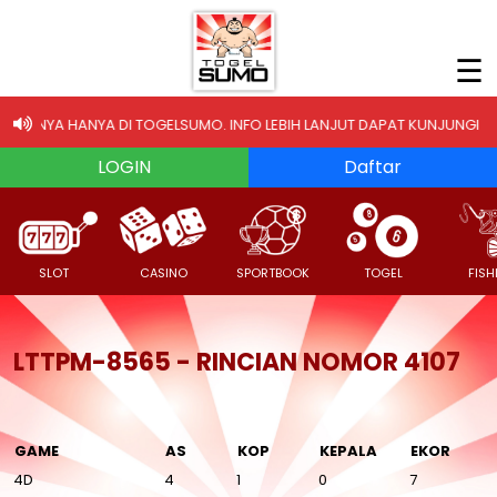
×
☰
INNYA HANYA DI TOGELSUMO. INFO LEBIH LANJUT DAPAT KUNJUNGI ME
SLOT
CASINO
SPORTBOOK
TOGEL
FISH
LTTPM-8565 - RINCIAN NOMOR 4107
GAME
AS
KOP
KEPALA
EKOR
4D
4
1
0
7