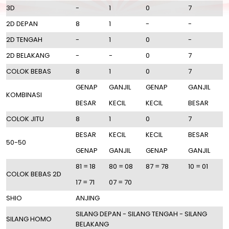
3D
-
1
0
7
2D DEPAN
8
1
-
-
2D TENGAH
-
1
0
-
2D BELAKANG
-
-
0
7
COLOK BEBAS
8
1
0
7
GENAP
GANJIL
GENAP
GANJIL
KOMBINASI
BESAR
KECIL
KECIL
BESAR
COLOK JITU
8
1
0
7
BESAR
KECIL
KECIL
BESAR
50-50
GENAP
GANJIL
GENAP
GANJIL
81 = 18
80 = 08
87 = 78
10 = 01
COLOK BEBAS 2D
17 = 71
07 = 70
SHIO
ANJING
SILANG DEPAN - SILANG TENGAH - SILANG
SILANG HOMO
BELAKANG