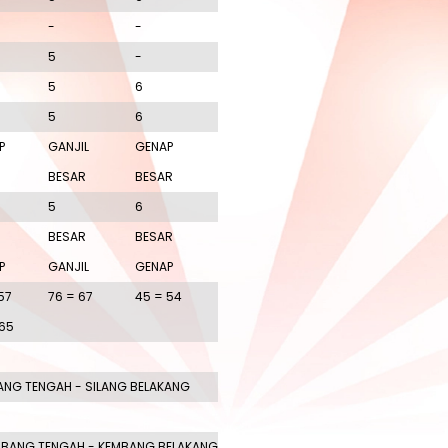
-
-
5
-
5
6
5
6
P
GANJIL
GENAP
BESAR
BESAR
5
6
BESAR
BESAR
P
GANJIL
GENAP
57
76 = 67
45 = 54
 65
LANG TENGAH - SILANG BELAKANG
EMBANG TENGAH - KEMBANG BELAKANG