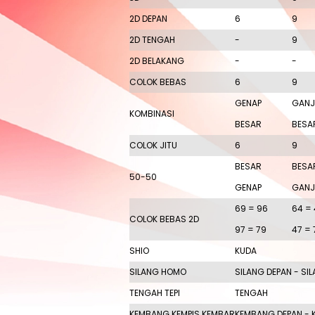
2D DEPAN
6
9
2D TENGAH
-
9
2D BELAKANG
-
-
COLOK BEBAS
6
9
GENAP
GANJ
KOMBINASI
BESAR
BESA
COLOK JITU
6
9
BESAR
BESA
50-50
GENAP
GANJ
69 = 96
64 =
COLOK BEBAS 2D
97 = 79
47 = 
SHIO
KUDA
SILANG HOMO
SILANG DEPAN - SI
TENGAH TEPI
TENGAH
KEMBANG KEMPIS KEMBAR
KEMBANG DEPAN - 