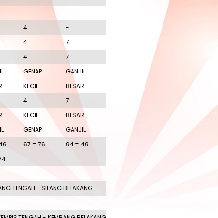
-
-
4
-
4
7
4
7
IL
GENAP
GANJIL
R
KECIL
BESAR
4
7
R
KECIL
BESAR
IL
GENAP
GANJIL
 46
67 = 76
94 = 49
74
LANG TENGAH - SILANG BELAKANG
KEMPIS TENGAH - KEMBANG BELAKANG