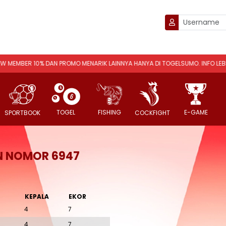
BER 10% DAN PROMO MENARIK LAINNYA HANYA DI TOGELSUMO. INFO LEBIH L
TOGEL
FISHING
E-GAME
COCKFIGHT
SPORTBOOK
N NOMOR 6947
KEPALA
EKOR
4
7
4
7