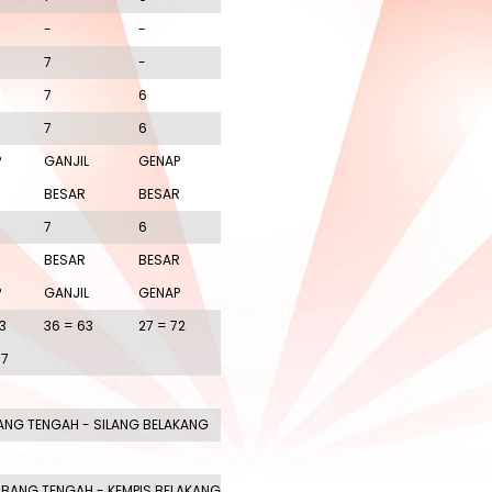
-
-
7
-
7
6
7
6
P
GANJIL
GENAP
BESAR
BESAR
7
6
BESAR
BESAR
P
GANJIL
GENAP
3
36 = 63
27 = 72
67
LANG TENGAH - SILANG BELAKANG
MBANG TENGAH - KEMPIS BELAKANG