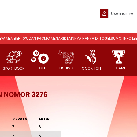
MBER 10% DAN PROMO MENARIK LAINNYA HANYA DI TOGELSUMO. INFO LEBIH L
TOGEL
FISHING
E-GAME
COCKFIGHT
SPORTBOOK
N NOMOR 3276
KEPALA
EKOR
7
6
7
6