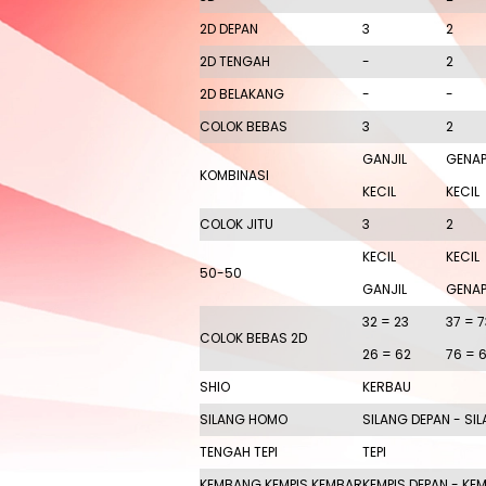
2D DEPAN
3
2
2D TENGAH
-
2
2D BELAKANG
-
-
COLOK BEBAS
3
2
GANJIL
GENA
KOMBINASI
KECIL
KECIL
COLOK JITU
3
2
KECIL
KECIL
50-50
GANJIL
GENA
32 = 23
37 = 7
COLOK BEBAS 2D
26 = 62
76 = 
SHIO
KERBAU
SILANG HOMO
SILANG DEPAN - SI
TENGAH TEPI
TEPI
KEMBANG KEMPIS KEMBAR
KEMPIS DEPAN - KE