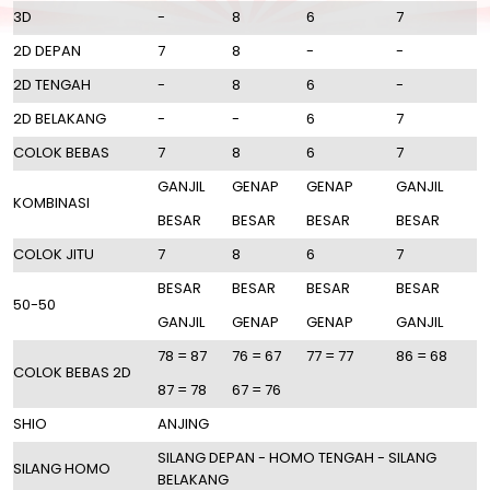
3D
-
8
6
7
2D DEPAN
7
8
-
-
2D TENGAH
-
8
6
-
2D BELAKANG
-
-
6
7
COLOK BEBAS
7
8
6
7
GANJIL
GENAP
GENAP
GANJIL
KOMBINASI
BESAR
BESAR
BESAR
BESAR
COLOK JITU
7
8
6
7
BESAR
BESAR
BESAR
BESAR
50-50
GANJIL
GENAP
GENAP
GANJIL
78 = 87
76 = 67
77 = 77
86 = 68
COLOK BEBAS 2D
87 = 78
67 = 76
SHIO
ANJING
SILANG DEPAN - HOMO TENGAH - SILANG
SILANG HOMO
BELAKANG