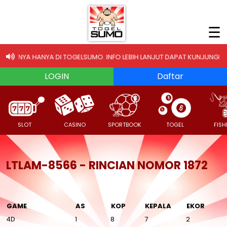
×
☰
INNYA HANYA DI TOGELSUMO. INFO LEBIH LANJUT DAPAT KUNJUNGI ME
SLOT
CASINO
SPORTBOOK
TOGEL
FISH
LTLAM-8566 - RINCIAN NOMOR 1872
GAME
AS
KOP
KEPALA
EKOR
4D
1
8
7
2