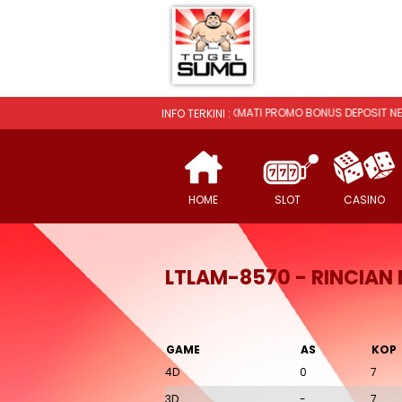
AYO GABUNG DAN NIKMATI PROMO BONUS DEPOSIT NEW MEM
INFO TERKINI :
HOME
SLOT
CASINO
LTLAM-8570 - RINCIAN
GAME
AS
KOP
4D
0
7
3D
-
7